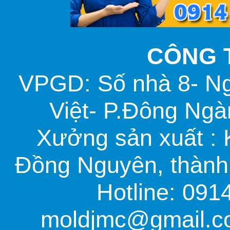
CÔNG 
VPGD: Số nhà 8- N
Việt- P.Đông Ngà
Xưởng sản xuất :
Đồng Nguyên, thành 
Hotline: 091
moldjmc@gmail.co