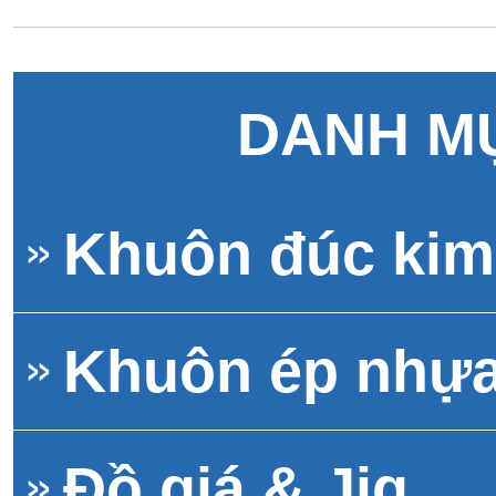
DANH M
Khuôn đúc kim 
Khuôn ép nhự
Đồ giá & Jig