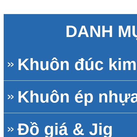
DANH M
Khuôn đúc kim 
Khuôn ép nhự
Đồ giá & Jig